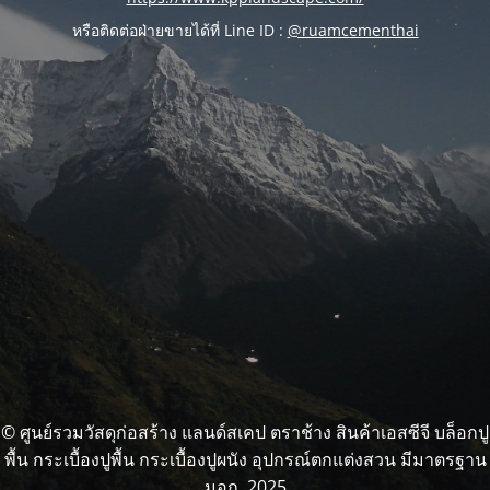
หรือติดต่อฝ่ายขายได้ที่ Line ID :
@ruamcementhai
© ศูนย์รวมวัสดุก่อสร้าง แลนด์สเคป ตราช้าง สินค้าเอสซีจี บล็อกปู
พื้น กระเบื้องปูพื้น กระเบื้องปูผนัง อุปกรณ์ตกแต่งสวน มีมาตรฐาน
มอก. 2025