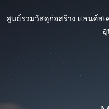
ศูนย์รวมวัสดุก่อสร้าง แลนด์สเคป
อ