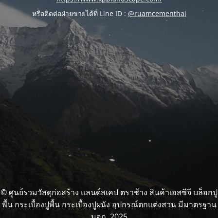
หรือติดต่อฝ่ายขายได้ที่ Line ID :
@ruamcementhai
© ศูนย์รวมวัสดุก่อสร้าง แลนด์สเคป ตราช้าง สินค้าเอสซีจี บล็อกปู
พื้น กระเบื้องปูพื้น กระเบื้องปูผนัง อุปกรณ์ตกแต่งสวน มีมาตรฐาน
มอก. 2025