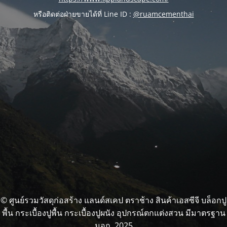
หรือติดต่อฝ่ายขายได้ที่ Line ID :
@ruamcementhai
© ศูนย์รวมวัสดุก่อสร้าง แลนด์สเคป ตราช้าง สินค้าเอสซีจี บล็อกปู
พื้น กระเบื้องปูพื้น กระเบื้องปูผนัง อุปกรณ์ตกแต่งสวน มีมาตรฐาน
มอก. 2025