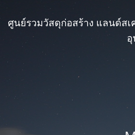
ศูนย์รวมวัสดุก่อสร้าง แลนด์สเคป
อ