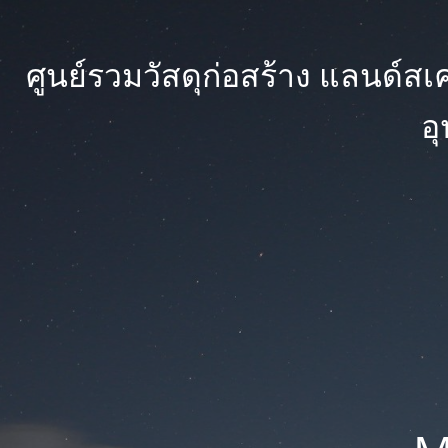
ศูนย์รวมวัสดุก่อสร้าง แลนด์สเคป
อ