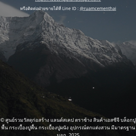
หรือติดต่อฝ่ายขายได้ที่ Line ID :
@ruamcementhai
© ศูนย์รวมวัสดุก่อสร้าง แลนด์สเคป ตราช้าง สินค้าเอสซีจี บล็อกปู
พื้น กระเบื้องปูพื้น กระเบื้องปูผนัง อุปกรณ์ตกแต่งสวน มีมาตรฐาน
มอก. 2025