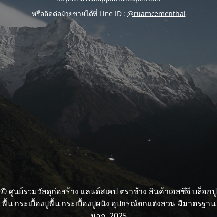
หรือติดต่อฝ่ายขายได้ที่ Line ID :
@ruamcementhai
© ศูนย์รวมวัสดุก่อสร้าง แลนด์สเคป ตราช้าง สินค้าเอสซีจี บล็อกปู
พื้น กระเบื้องปูพื้น กระเบื้องปูผนัง อุปกรณ์ตกแต่งสวน มีมาตรฐาน
มอก. 2025