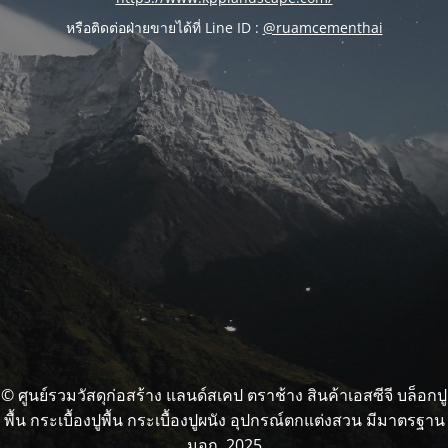
หรือติดต่อฝ่ายขายได้ที่ Line ID :
@ruamcementhai
© ศูนย์รวมวัสดุก่อสร้าง แลนด์สเคป ตราช้าง สินค้าเอสซีจี บล็อกปู
พื้น กระเบื้องปูพื้น กระเบื้องปูผนัง อุปกรณ์ตกแต่งสวน มีมาตรฐาน
มอก. 2025