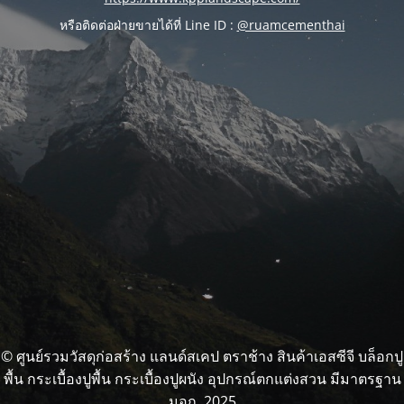
หรือติดต่อฝ่ายขายได้ที่ Line ID :
@ruamcementhai
© ศูนย์รวมวัสดุก่อสร้าง แลนด์สเคป ตราช้าง สินค้าเอสซีจี บล็อกปู
พื้น กระเบื้องปูพื้น กระเบื้องปูผนัง อุปกรณ์ตกแต่งสวน มีมาตรฐาน
มอก. 2025