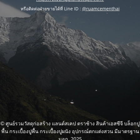
หรือติดต่อฝ่ายขายได้ที่ Line ID :
@ruamcementhai
© ศูนย์รวมวัสดุก่อสร้าง แลนด์สเคป ตราช้าง สินค้าเอสซีจี บล็อกปู
พื้น กระเบื้องปูพื้น กระเบื้องปูผนัง อุปกรณ์ตกแต่งสวน มีมาตรฐาน
มอก. 2025