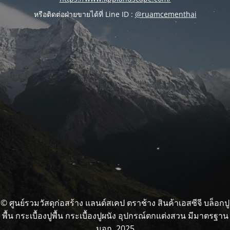
หรือติดต่อฝ่ายขายได้ที่ Line ID :
@ruamcementhai
© ศูนย์รวมวัสดุก่อสร้าง แลนด์สเคป ตราช้าง สินค้าเอสซีจี บล็อกปู
พื้น กระเบื้องปูพื้น กระเบื้องปูผนัง อุปกรณ์ตกแต่งสวน มีมาตรฐาน
มอก. 2025