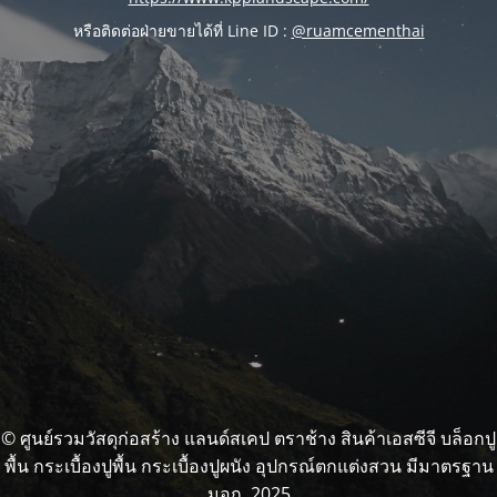
หรือติดต่อฝ่ายขายได้ที่ Line ID :
@ruamcementhai
© ศูนย์รวมวัสดุก่อสร้าง แลนด์สเคป ตราช้าง สินค้าเอสซีจี บล็อกปู
พื้น กระเบื้องปูพื้น กระเบื้องปูผนัง อุปกรณ์ตกแต่งสวน มีมาตรฐาน
มอก. 2025