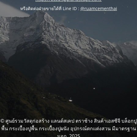
หรือติดต่อฝ่ายขายได้ที่ Line ID :
@ruamcementhai
© ศูนย์รวมวัสดุก่อสร้าง แลนด์สเคป ตราช้าง สินค้าเอสซีจี บล็อกปู
พื้น กระเบื้องปูพื้น กระเบื้องปูผนัง อุปกรณ์ตกแต่งสวน มีมาตรฐาน
มอก. 2025