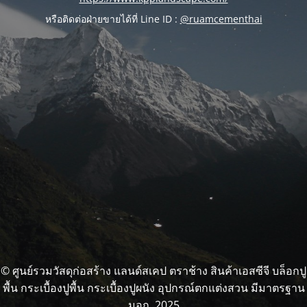
หรือติดต่อฝ่ายขายได้ที่ Line ID :
@ruamcementhai
© ศูนย์รวมวัสดุก่อสร้าง แลนด์สเคป ตราช้าง สินค้าเอสซีจี บล็อกปู
พื้น กระเบื้องปูพื้น กระเบื้องปูผนัง อุปกรณ์ตกแต่งสวน มีมาตรฐาน
มอก. 2025