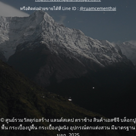
หรือติดต่อฝ่ายขายได้ที่ Line ID :
@ruamcementhai
© ศูนย์รวมวัสดุก่อสร้าง แลนด์สเคป ตราช้าง สินค้าเอสซีจี บล็อกปู
พื้น กระเบื้องปูพื้น กระเบื้องปูผนัง อุปกรณ์ตกแต่งสวน มีมาตรฐาน
มอก. 2025