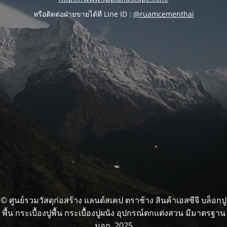
หรือติดต่อฝ่ายขายได้ที่ Line ID :
@ruamcementhai
© ศูนย์รวมวัสดุก่อสร้าง แลนด์สเคป ตราช้าง สินค้าเอสซีจี บล็อกปู
พื้น กระเบื้องปูพื้น กระเบื้องปูผนัง อุปกรณ์ตกแต่งสวน มีมาตรฐาน
มอก. 2025