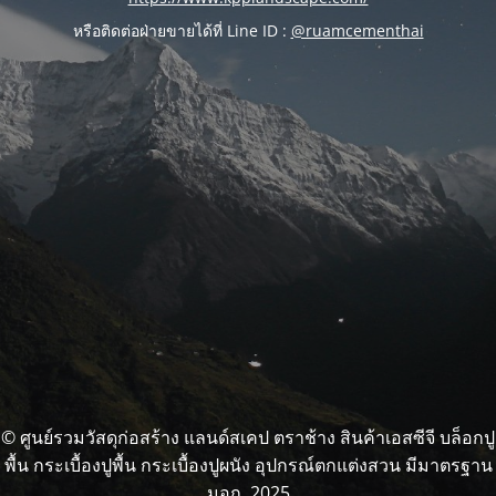
หรือติดต่อฝ่ายขายได้ที่ Line ID :
@ruamcementhai
© ศูนย์รวมวัสดุก่อสร้าง แลนด์สเคป ตราช้าง สินค้าเอสซีจี บล็อกปู
พื้น กระเบื้องปูพื้น กระเบื้องปูผนัง อุปกรณ์ตกแต่งสวน มีมาตรฐาน
มอก. 2025