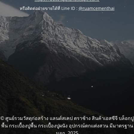
หรือติดต่อฝ่ายขายได้ที่ Line ID :
@ruamcementhai
© ศูนย์รวมวัสดุก่อสร้าง แลนด์สเคป ตราช้าง สินค้าเอสซีจี บล็อกปู
พื้น กระเบื้องปูพื้น กระเบื้องปูผนัง อุปกรณ์ตกแต่งสวน มีมาตรฐาน
มอก. 2025