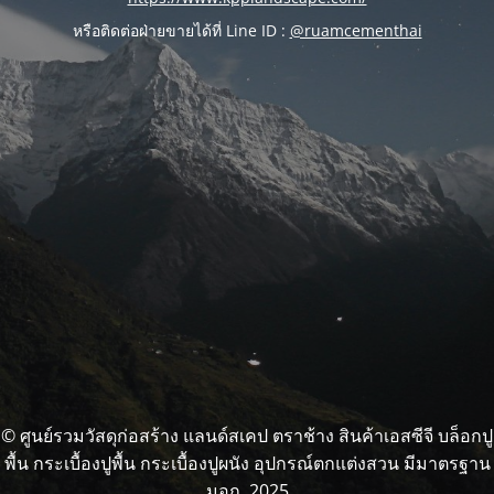
หรือติดต่อฝ่ายขายได้ที่ Line ID :
@ruamcementhai
© ศูนย์รวมวัสดุก่อสร้าง แลนด์สเคป ตราช้าง สินค้าเอสซีจี บล็อกปู
พื้น กระเบื้องปูพื้น กระเบื้องปูผนัง อุปกรณ์ตกแต่งสวน มีมาตรฐาน
มอก. 2025