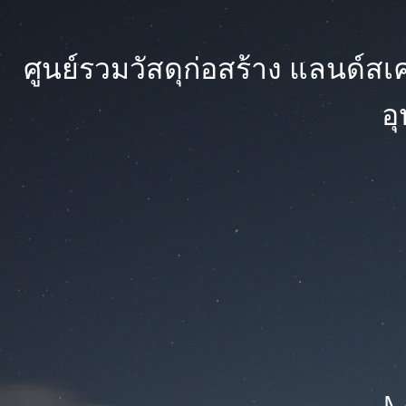
ศูนย์รวมวัสดุก่อสร้าง แลนด์สเคป
อ