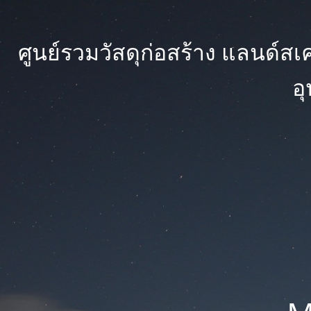
ศูนย์รวมวัสดุก่อสร้าง แลนด์สเคป
อ