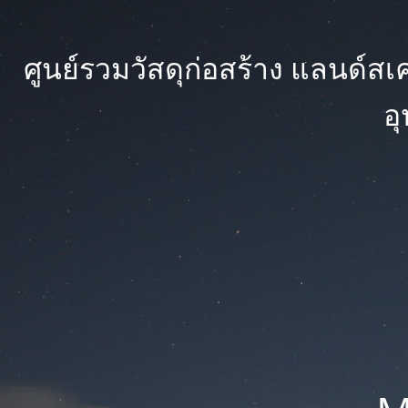
ศูนย์รวมวัสดุก่อสร้าง แลนด์สเคป
อ