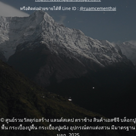
หรือติดต่อฝ่ายขายได้ที่ Line ID :
@ruamcementhai
© ศูนย์รวมวัสดุก่อสร้าง แลนด์สเคป ตราช้าง สินค้าเอสซีจี บล็อกปู
พื้น กระเบื้องปูพื้น กระเบื้องปูผนัง อุปกรณ์ตกแต่งสวน มีมาตรฐาน
มอก. 2025