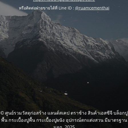
หรือติดต่อฝ่ายขายได้ที่ Line ID :
@ruamcementhai
© ศูนย์รวมวัสดุก่อสร้าง แลนด์สเคป ตราช้าง สินค้าเอสซีจี บล็อกปู
พื้น กระเบื้องปูพื้น กระเบื้องปูผนัง อุปกรณ์ตกแต่งสวน มีมาตรฐาน
มอก. 2025