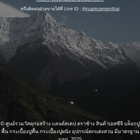
หรือติดต่อฝ่ายขายได้ที่ Line ID :
@ruamcementhai
© ศูนย์รวมวัสดุก่อสร้าง แลนด์สเคป ตราช้าง สินค้าเอสซีจี บล็อกปู
พื้น กระเบื้องปูพื้น กระเบื้องปูผนัง อุปกรณ์ตกแต่งสวน มีมาตรฐาน
มอก. 2025