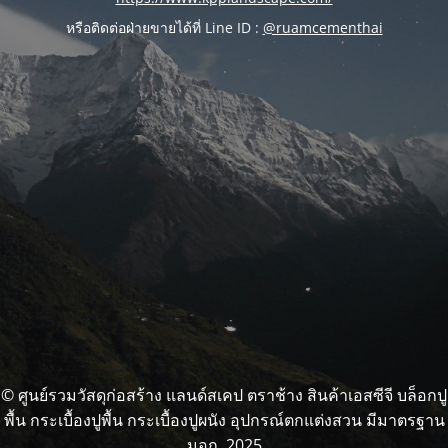
หรือติดต่อฝ่ายขายได้ที่ Line ID :
@ruamcementhai
© ศูนย์รวมวัสดุก่อสร้าง แลนด์สเคป ตราช้าง สินค้าเอสซีจี บล็อกปู
พื้น กระเบื้องปูพื้น กระเบื้องปูผนัง อุปกรณ์ตกแต่งสวน มีมาตรฐาน
มอก. 2025